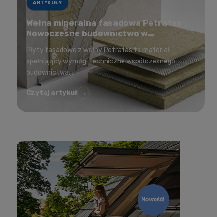
ARTYKUŁY
Wełna mineralna fasadowa Petrafas
Nowoczesne budownictwo w
korzystnej cenie
Płyty fasadowe z wełny Petrafas to materiał
spełniający wymogi techniczne współczesnego
budownictwa....
Czytaj artykuł
→