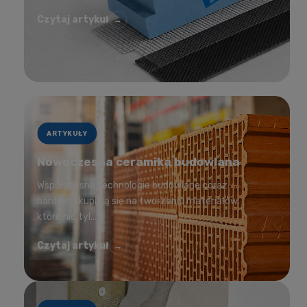
Czytaj artykuł
→
ARTYKUŁY
Nowoczesna ceramika budowlana
Współczesne technologie budowlane coraz
bardziej skupiają się na tworzeniu materiałów,
które nie tyl...
Czytaj artykuł
→