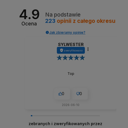
4.9
Na podstawie
223
opinii
z całego okresu
Ocena
Jak zbieramy opinie?
SYLWESTER
zweryfikowano
Top
0
0
2026-06-10
zebranych i zweryfikowanych przez