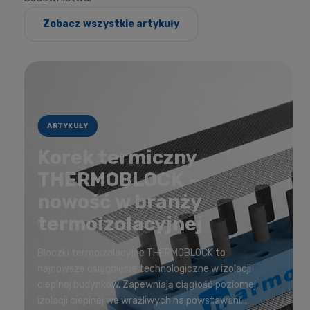
Zobacz wszystkie artykuły
ARTYKUŁY
Korek termiczny
THERMOBLOCK –
nowość w branży
termoizolacyjnej
Bloczki termoizolacyjne THERMOBLOCK to
najnowsze osiągnięcie technologiczne w izolacji
cieplnej budynków. Zapewniają ciągłość poziomej
izolacji cieplnej we wrażliwych na powstawani...