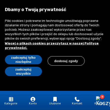
Dbamy o Twoją prywatność
Folia w płynie Knauf Hydro Flex 15 kg
Pliki cookies i pokrewne im technologie umożliwiają poprawne
Super cena
Bestseller
działanie strony i pomagają nam dostosować ofertę do Twoich
potrzeb. Możesz zaakceptować wykorzystanie przez nas
wszystkich tych plików i przejść do sklepu lub dostosować użycie
plików do swoich preferencji, wybierając opcję "Dostosuj zgody".
Więcej o plikach cookies przeczytasz w naszej Polityce
prywatności.
zaakceptuj tylko
dostosuj zgody
niezbędne
zaakceptuj
wszystkie
211,57 zł
/szt.
0
260,23 zł z VAT
Kategorie
Konto
Ulubione
Kontakt
Koszyk