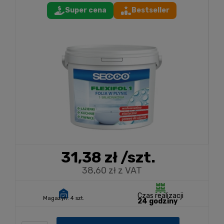
Super cena
Bestseller
31,38 zł
/szt.
38,60 zł z VAT
Czas realizacji
Magazyn:
4 szt.
24 godziny