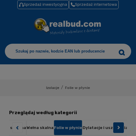
Sprzedaż inwestycyjna
Sprzedaż internetowa
/
Izolacje
Folie w płynie
Przeglądaj według kategorii
ełna szklana
Wełna skalna
Folie w płynie
Dylatacje i uszczelniacze