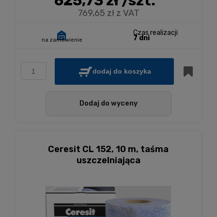
625,73 zł
/szt.
769,65 zł z VAT
Czas realizacji
7 dni
na zamówienie
dodaj do koszyka
Dodaj do wyceny
Ceresit CL 152, 10 m, taśma
uszczelniająca