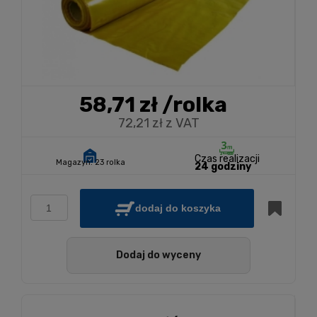
58,71 zł
/rolka
72,21 zł z VAT
Czas realizacji
Magazyn:
23 rolka
24 godziny
dodaj do koszyka
Dodaj do wyceny