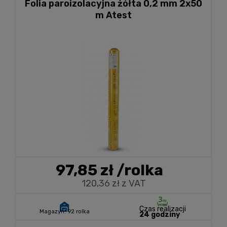
Folia paroizolacyjna żółta 0,2 mm 2x50
m Atest
97,85 zł
/rolka
120,36 zł z VAT
Czas realizacji
Magazyn:
92 rolka
24 godziny