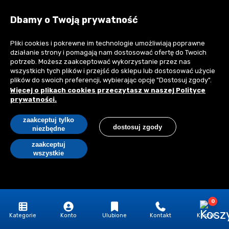
32,52 zł
/szt.
40,00 zł z VAT
Dbamy o Twoją prywatność
Czas realizacji
Pliki cookies i pokrewne im technologie umożliwiają poprawne
24 godziny
Magazyn:
24 szt.
działanie strony i pomagają nam dostosować ofertę do Twoich
potrzeb. Możesz zaakceptować wykorzystanie przez nas
wszystkich tych plików i przejść do sklepu lub dostosować użycie
dodaj do koszyka
plików do swoich preferencji, wybierając opcję "Dostosuj zgody".
Więcej o plikach cookies przeczytasz w naszej Polityce
prywatności.
Dodaj do wyceny
zaakceptuj tylko
dostosuj zgody
niezbędne
zaakceptuj
Folie budowlane
wszystkie
Folia budowlana należy do tych produktów, których nie może
zabraknąć podczas żadnych prac budowlanych i
remontowych. To materiał o niezwykle szerokim zastosowaniu,
0
przy czym ważne jest, aby dobrać go właściwie do roli, którą
ma pełnić. Na budowie wykorzystuje się ją przede wszystkim
Kategorie
Konto
Ulubione
Kontakt
Koszyk
do izolacji (folia budowlana izolacyjna). Zabezpiecza ona