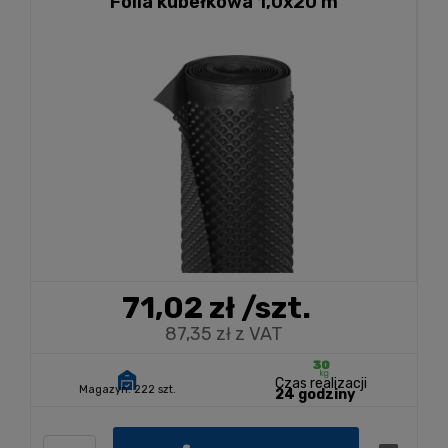
Folia kubełkowa 1,0x20 m
71,02 zł
/szt.
87,35 zł z VAT
Czas realizacji
Magazyn:
222 szt.
24 godziny