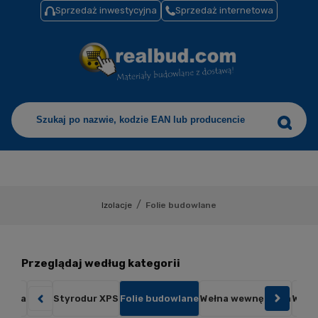
Sprzedaż inwestycyjna
Sprzedaż internetowa
/
Izolacje
Folie budowlane
Przeglądaj według kategorii
rewna
Papy
Styrodur XPS
Folie budowlane
Wełna wewnętrzna
Wełn