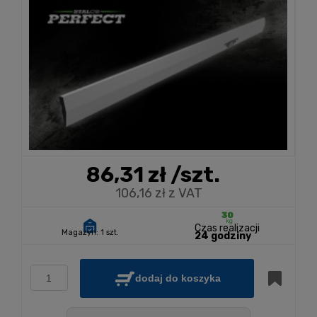
86,31 zł
/szt.
106,16 zł z VAT
Czas realizacji
Magazyn:
1 szt.
24 godziny
dodaj do koszyka