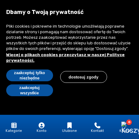
104,70 zł
/szt.
Dbamy o Twoją prywatność
128,78 zł z VAT
Pliki cookies i pokrewne im technologie umożliwiają poprawne
działanie strony i pomagają nam dostosować ofertę do Twoich
Czas realizacji
Magazyn:
2 szt.
24 godziny
potrzeb. Możesz zaakceptować wykorzystanie przez nas
wszystkich tych plików i przejść do sklepu lub dostosować użycie
plików do swoich preferencji, wybierając opcję "Dostosuj zgody".
Więcej o plikach cookies przeczytasz w naszej Polityce
dodaj do koszyka
prywatności.
zaakceptuj tylko
Dodaj do wyceny
dostosuj zgody
niezbędne
zaakceptuj
wszystkie
Poziomica 2 m S-65620 Perfect Stalco
0
Kategorie
Konto
Ulubione
Kontakt
Koszyk