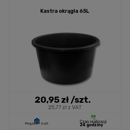
Kastra okrągła 65L
20,95 zł
/szt.
25,77 zł z VAT
Czas realizacji
Magazyn:
6 szt.
24 godziny