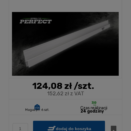
124,08 zł
/szt.
152,62 zł z VAT
Czas realizacji
Magazyn:
6 szt.
24 godziny
dodaj do koszyka