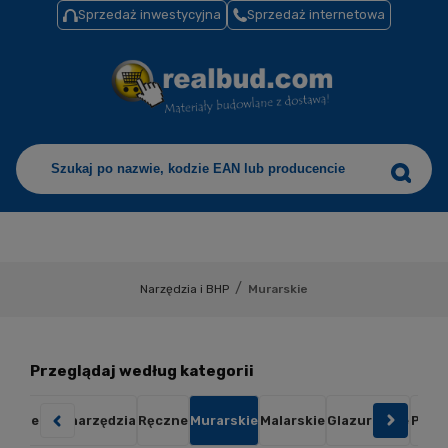
Sprzedaż inwestycyjna
Sprzedaż internetowa
/
Narzędzia i BHP
Murarskie
Przeglądaj według kategorii
Elektronarzędzia
Ręczne
Murarskie
Malarskie
Glazurnicze
Pomi