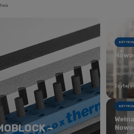
ctwa.
ARTYKU
Nowoc
Współczes
na tworzen
Czytaj a
ARTYKU
Wełna
RMOBLOCK –
Nowoc