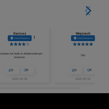
Dariusz
Wojciech
zweryfikowano
zweryfikowano
stawa nie była w deklarowanym
Oki
terminie.
0
0
0
0
2026-05-06
2026-05-02