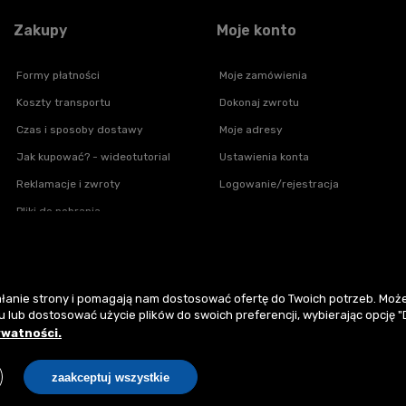
Zakupy
Moje konto
Formy płatności
Moje zamówienia
Koszty transportu
Dokonaj zwrotu
Czas i sposoby dostawy
Moje adresy
Jak kupować? - wideotutorial
Ustawienia konta
Reklamacje i zwroty
Logowanie/rejestracja
Pliki do pobrania
Częste pytania - FAQs
ziałanie strony i pomagają nam dostosować ofertę do Twoich potrzeb. M
u lub dostosować użycie plików do swoich preferencji, wybierając opcję "
:
ywatności.
zaakceptuj wszystkie
Wszystkie oferty mają charakter info