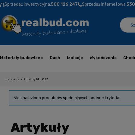
Sprzedaż inwestycyjna:
500 126 247
Sprzedaż internetowa:
530
Materiały budowlane
Dach
Izolacje
Wykończenie
Chodn
/
Instalacje
Otuliny PE i PUR
Nie znaleziono produktów spełniających podane kryteria.
Artykuły