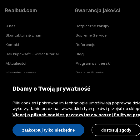
Realbud.com
Gwarancja jakości
O nas
Bezpieczne zakupy
Skontaktuj się z nami
Supreme Service
Kontakt
Referencje
Jak kupować? - wideotutorial
Blog
Aktualności
Program partnerski
Wirtualny spacer
Realbud Events
Polityka prywatności
Dbamy o Twoją prywatność
Regulamin zakupów
Pliki cookies i pokrewne im technologie umożliwiają poprawne d
wykorzystanie przez nas wszystkich tych plików i przejść do sklep
Płatności
Więcej o plikach cookies przeczytasz w naszej Polityce pr
zaakceptuj tylko niezbędne
dostosuj zgody
Copyright © 2026 Realbud sp. z o.o. All rights reserved.