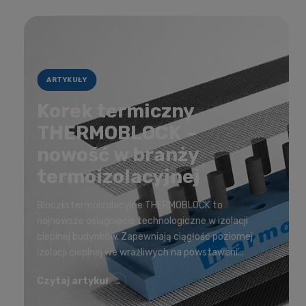
ARTYKUŁY
Korek termiczny
THERMOBLOCK –
nowość w branży
termoizolacyjnej
Bloczki termoizolacyjne THERMOBLOCK to
najnowsze osiągnięcie technologiczne w izolacji
cieplnej budynków. Zapewniają ciągłość poziomej
izolacji cieplnej we wrażliwych na powstawani...
Czytaj artykuł
→