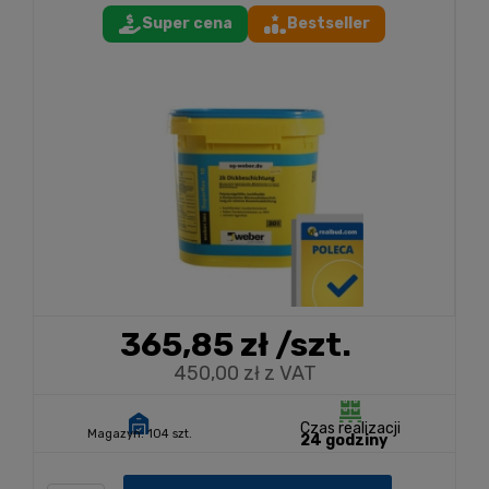
Super cena
Bestseller
365,85 zł
/szt.
450,00 zł z VAT
Czas realizacji
Magazyn:
104 szt.
24 godziny