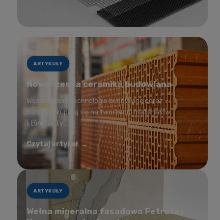
ARTYKUŁY
Nowoczesna ceramika budowlana
Współczesne technologie budowlane coraz
bardziej skupiają się na tworzeniu materiałów,
które nie tyl...
Czytaj artykuł
→
ARTYKUŁY
Wełna mineralna fasadowa Petrafas