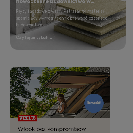
Nowoczesne budownictwo w
korzystnej cenie
Płyty fasadowe z wełny Petrafas to materiał
spełniający wymogi techniczne współczesnego
budownictwa....
Czytaj artykuł
→