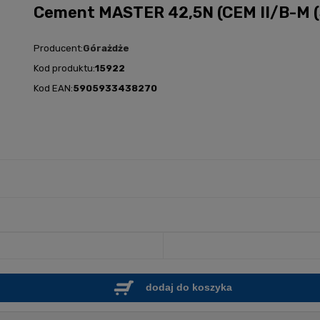
Cement MASTER 42,5N (CEM II/B-M (S
Producent:
Górażdże
Kod produktu:
15922
Kod EAN:
5905933438270
dodaj do koszyka