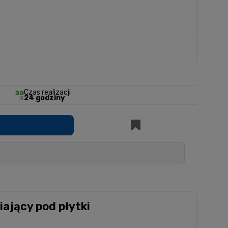
Czas realizacji
24 godziny
iający pod płytki