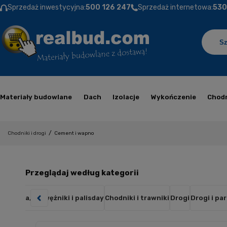
Sprzedaż inwestycyjna:
500 126 247
Sprzedaż internetowa:
530
Materiały budowlane
Dach
Izolacje
Wykończenie
Chodn
/
Chodniki i drogi
Cement i wapno
Przeglądaj według kategorii
Obrzeża, krawężniki i palisday
Chodniki i trawniki
Drogi
Drogi i p