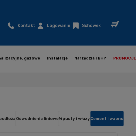
Kontakt
Logowanie
Schowek
nalizacyjne, gazowe
Instalacje
Narzędzia i BHP
PROMOCJE
 podłoża
Odwodnienia liniowe
Wpusty i włazy
Cement i wapno