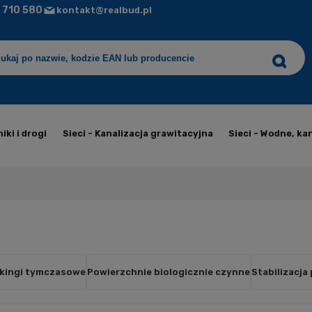
 710 580
kontakt@realbud.pl
iki i drogi
Sieci - Kanalizacja grawitacyjna
Sieci - Wodne, ka
arkingi tymczasowe
Powierzchnie biologicznie czynne
Stabilizacja