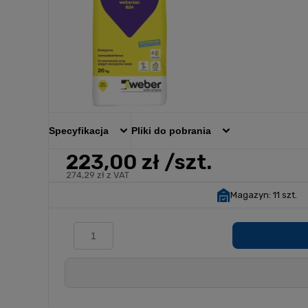
Specyfikacja
Pliki do pobrania
223,00 zł
/szt.
274,29 zł z VAT
Magazyn:
11 szt.