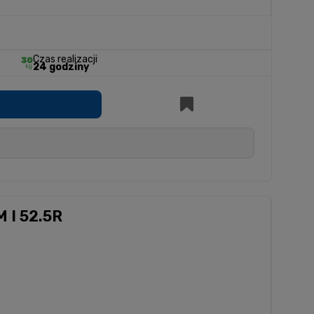
Czas realizacji
24 godziny
 I 52.5R