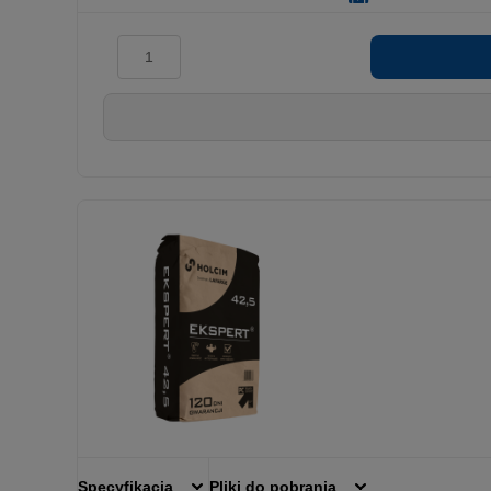
Specyfikacja
Pliki do pobrania