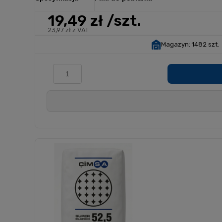
19,49 zł
/szt.
23,97 zł z VAT
Magazyn:
1482 szt.