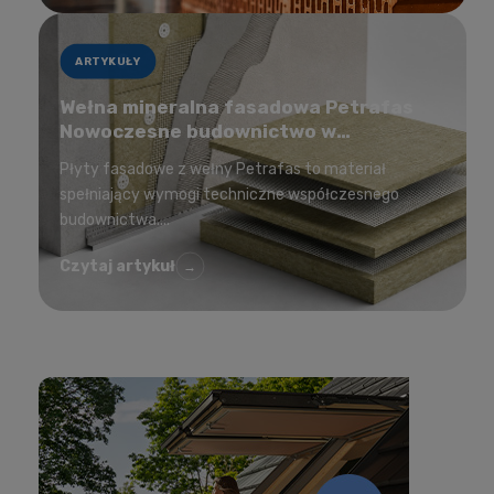
ARTYKUŁY
Wełna mineralna fasadowa Petrafas
Nowoczesne budownictwo w
korzystnej cenie
Płyty fasadowe z wełny Petrafas to materiał
spełniający wymogi techniczne współczesnego
budownictwa....
Czytaj artykuł
→