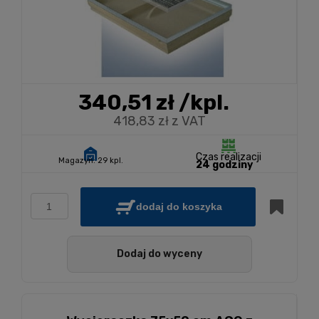
340,51 zł
/kpl.
418,83 zł z VAT
Czas realizacji
Magazyn:
29 kpl.
24 godziny
dodaj do koszyka
Dodaj do wyceny