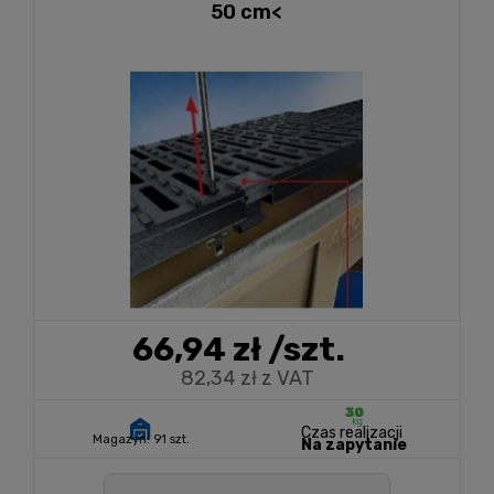
50 cm<
66,94 zł
/szt.
82,34 zł z VAT
Czas realizacji
Magazyn:
91 szt.
Na zapytanie