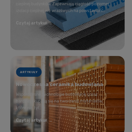
cieplnej budynków. Zapewniają ciągłość poziomej
izolacji cieplnej we wrażliwych na powstawani...
Czytaj artykuł
→
ARTYKUŁY
Nowoczesna ceramika budowlana
Współczesne technologie budowlane coraz
bardziej skupiają się na tworzeniu materiałów,
które nie tyl...
Czytaj artykuł
→