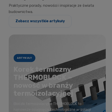
Praktyczne porady, nowości i inspiracje ze świata
budownictwa.
Zobacz wszystkie artykuły
ARTYKUŁY
Korek termiczny
THERMOBLOCK –
nowość w branży
termoizolacyjnej
Bloczki termoizolacyjne THERMOBLOCK to
najnowsze osiągnięcie technologiczne w izolacji