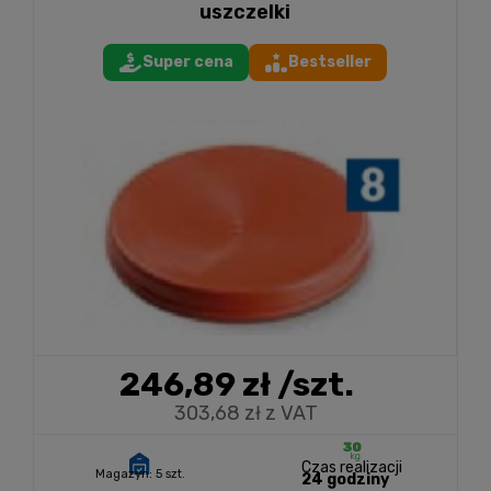
uszczelki
Super cena
Bestseller
246,89 zł
/szt.
303,68 zł z VAT
Czas realizacji
Magazyn:
5 szt.
24 godziny