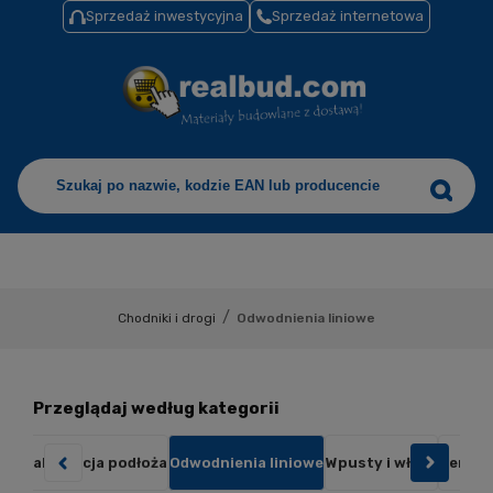
Sprzedaż inwestycyjna
Sprzedaż internetowa
/
Chodniki i drogi
Odwodnienia liniowe
Przeglądaj według kategorii
ne
Stabilizacja podłoża
Odwodnienia liniowe
Wpusty i włazy
Cement