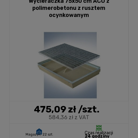
Wycieraczka 75x50 cm ACO z
polimerobetonu z rusztem
ocynkowanym
475,09 zł
/szt.
584,36 zł z VAT
Czas realizacji
Magazyn:
22 szt.
24 godziny