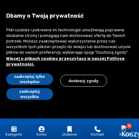
kontakt@realbud.pl
Dbamy o Twoją prywatność
Pliki cookies i pokrewne im technologie umożliwiają poprawne
działanie strony i pomagają nam dostosować ofertę do Twoich
Płatności:
potrzeb. Możesz zaakceptować wykorzystanie przez nas
wszystkich tych plików i przejść do sklepu lub dostosować użycie
plików do swoich preferencji, wybierając opcję "Dostosuj zgody".
Więcej o plikach cookies przeczytasz w naszej Polityce
prywatności.
Copyright © 2026 Realbud sp. z o.o. All rights reserved.
zaakceptuj tylko
dostosuj zgody
Wszystkie oferty mają charakter informacyjny i nie stanowią oferty
niezbędne
handlowej w rozumieniu art. 66 §1 Kodeksu Cywilnego.
zaakceptuj
wszystkie
pokaż pełną wersję strony
Sklep internetowy Shoper Premium
0
Kategorie
Konto
Ulubione
Kontakt
Koszyk