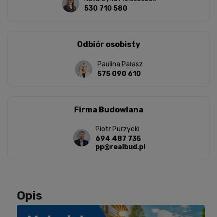
530 710 580
Odbiór osobisty
Paulina Pałasz
575 090 610
Firma Budowlana
Piotr Purzycki
694 487 735
pp@realbud.pl
Opis