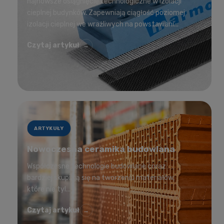
najnowsze osiągnięcie technologiczne w izolacji
cieplnej budynków. Zapewniają ciągłość poziomej
izolacji cieplnej we wrażliwych na powstawani...
Czytaj artykuł
→
ARTYKUŁY
Nowoczesna ceramika budowlana
Współczesne technologie budowlane coraz
bardziej skupiają się na tworzeniu materiałów,
które nie tyl...
Czytaj artykuł
→