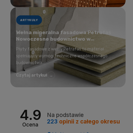
ARTYKUŁY
Wełna mineralna fasadowa Petrafas
Nowoczesne budownictwo w
korzystnej cenie
Płyty fasadowe z wełny Petrafas to materiał
spełniający wymogi techniczne współczesnego
budownictwa....
Czytaj artykuł
→
4.9
Na podstawie
223
opinii
z całego okresu
Ocena