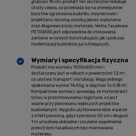
grubości 18 cm, produkt ten skutecznie redukuje
straty ciepła, co przekłada się na zmniejszenie
kosztów ogrzewania budynku. Inżynierowie i
projektanci docenią wysoką jakość wykonania
oraz długowieczność materiału. Wełna fasadowa
PETRAFAS jest odpowiednia do stosowania
zarówno w nowych konstrukcjach, jak i podczas
modernizacji budynków już istniejących.
Wymiary i specyfikacja fizyczna
Produkt ma wymiary 1000x600 mm i
dostarczany jest w rolkach o powierzchni 1,2 m²,
co ułatwia transport i instalację. Waga jednego
opakowania wynosi 14,4 kg, a objętość to 0,18 m³.
Kompaktowe wymiary sprawiają, że materiał jest
łatwy w przechowywaniu i logistyce, co jest
ważne przy planowaniu większych projektów
budowlanych. Wygoda użytkowania idzie w parze
z efektywnością, gdyż szerokość 60 cm i długość
1 m umożliwia dokładne i szczelne wypełnienie
przestrzeni fasadowych bez marnowania
materiału.