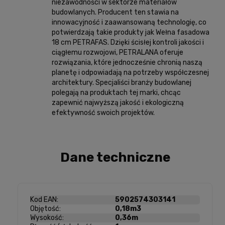
niezawodności w sektorze materiałów
budowlanych. Producent ten stawia na
innowacyjność i zaawansowaną technologię, co
potwierdzają takie produkty jak Wełna fasadowa
18 cm PETRAFAS. Dzięki ścisłej kontroli jakości i
ciągłemu rozwojowi, PETRALANA oferuje
rozwiązania, które jednocześnie chronią naszą
planetę i odpowiadają na potrzeby współczesnej
architektury. Specjaliści branży budowlanej
polegają na produktach tej marki, chcąc
zapewnić najwyższą jakość i ekologiczną
efektywność swoich projektów.
Dane techniczne
Kod EAN:
5902574303141
Objętość:
0,18m3
Wysokość:
0,36m