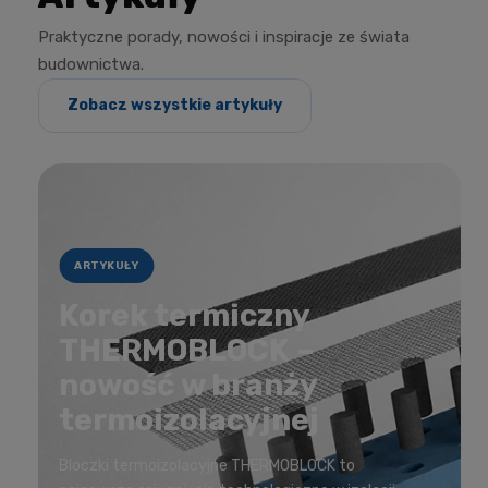
Praktyczne porady, nowości i inspiracje ze świata
budownictwa.
Zobacz wszystkie artykuły
ARTYKUŁY
Korek termiczny
THERMOBLOCK –
nowość w branży
termoizolacyjnej
Bloczki termoizolacyjne THERMOBLOCK to