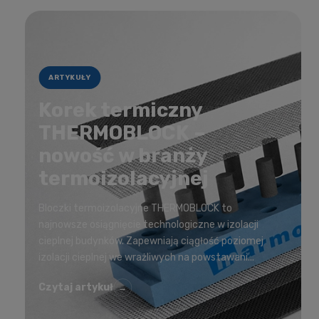
ARTYKUŁY
Korek termiczny
THERMOBLOCK –
nowość w branży
termoizolacyjnej
Bloczki termoizolacyjne THERMOBLOCK to
najnowsze osiągnięcie technologiczne w izolacji
cieplnej budynków. Zapewniają ciągłość poziomej
izolacji cieplnej we wrażliwych na powstawani...
Czytaj artykuł
→