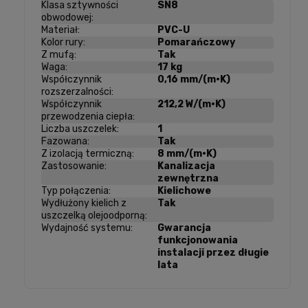
Klasa sztywności
SN8
obwodowej:
Materiał:
PVC-U
Kolor rury:
Pomarańczowy
Z mufą:
Tak
Waga:
17 kg
Współczynnik
0,16 mm/(m·K)
rozszerzalności:
Współczynnik
212,2 W/(m·K)
przewodzenia ciepła:
Liczba uszczelek:
1
Fazowana:
Tak
Z izolacją termiczną:
8 mm/(m·K)
Zastosowanie:
Kanalizacja
zewnętrzna
Typ połączenia:
Kielichowe
Wydłużony kielich z
Tak
uszczelką olejoodporną:
Wydajność systemu:
Gwarancja
funkcjonowania
instalacji przez długie
lata