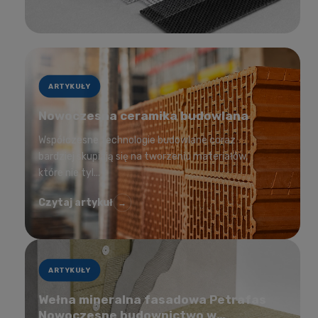
ARTYKUŁY
Nowoczesna ceramika budowlana
Współczesne technologie budowlane coraz
bardziej skupiają się na tworzeniu materiałów,
które nie tyl...
Czytaj artykuł
→
ARTYKUŁY
Wełna mineralna fasadowa Petrafas
Nowoczesne budownictwo w