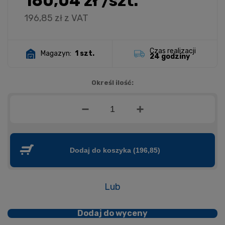
160,04 zł
/szt.
196,85 zł
z VAT
Czas realizacji
Magazyn:
1 szt.
24 godziny
Określ ilość:
Dodaj do koszyka
(196,85)
Lub
Dodaj do wyceny