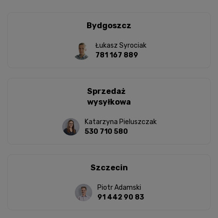
Bydgoszcz
Łukasz Syrociak
781 167 889
Sprzedaż
wysyłkowa
Katarzyna Pieluszczak
530 710 580
Szczecin
Piotr Adamski
91 442 90 83