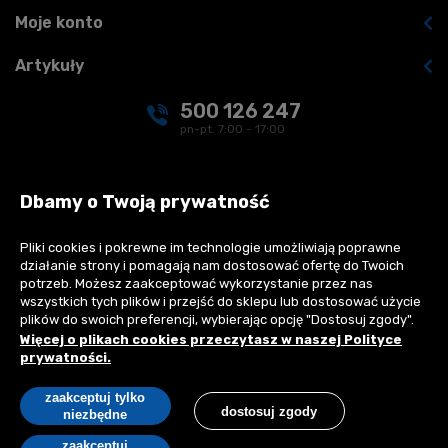
Moje konto
Artykuły
500 126 247
pn-pt. 7:00 - 17:00
kontakt@realbud.pl
Dbamy o Twoją prywatność
Pliki cookies i pokrewne im technologie umożliwiają poprawne
działanie strony i pomagają nam dostosować ofertę do Twoich
Płatności:
potrzeb. Możesz zaakceptować wykorzystanie przez nas
wszystkich tych plików i przejść do sklepu lub dostosować użycie
plików do swoich preferencji, wybierając opcję "Dostosuj zgody".
Więcej o plikach cookies przeczytasz w naszej Polityce
prywatności.
Copyright © 2026 Realbud sp. z o.o. All rights reserved.
zaakceptuj tylko
dostosuj zgody
Wszystkie oferty mają charakter informacyjny i nie stanowią oferty
niezbędne
handlowej w rozumieniu art. 66 §1 Kodeksu Cywilnego.
zaakceptuj