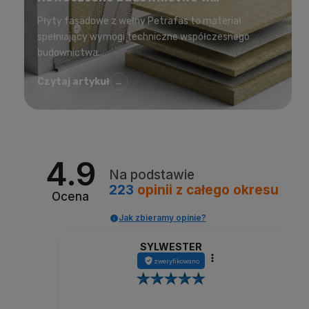
korzystnej cenie
Płyty fasadowe z wełny Petrafas to materiał
spełniający wymogi techniczne współczesnego
budownictwa....
Czytaj artykuł
→
4.9
Na podstawie
223
opinii
z całego okresu
Ocena
Jak zbieramy opinie?
SYLWESTER
zweryfikowano