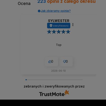
223
opinii
z całego okresu
Ocena
Jak zbieramy opinie?
SYLWESTER
zweryfikowano
Top
0
0
2026-06-10
zebranych i zweryfikowanych przez