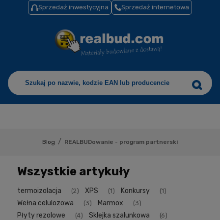
Sprzedaż inwestycyjna
Sprzedaż internetowa
/
Blog
REALBUDowanie - program partnerski
Wszystkie artykuły
termoizolacja
XPS
Konkursy
(2)
(1)
(1)
Wełna celulozowa
Marmox
(3)
(3)
Płyty rezolowe
Sklejka szalunkowa
(4)
(6)