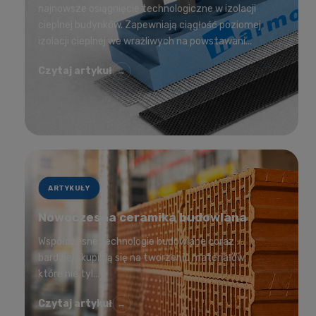
najnowsze osiągnięcie technologiczne w izolacji
cieplnej budynków. Zapewniają ciągłość poziomej
izolacji cieplnej we wrażliwych na powstawani...
Czytaj artykuł
→
ARTYKUŁY
Nowoczesna ceramika budowlana
Współczesne technologie budowlane coraz
bardziej skupiają się na tworzeniu materiałów,
które nie tyl...
Czytaj artykuł
→