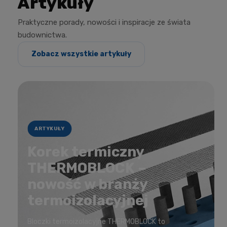
Artykuły
Praktyczne porady, nowości i inspiracje ze świata
budownictwa.
Zobacz wszystkie artykuły
ARTYKUŁY
Korek termiczny
THERMOBLOCK –
nowość w branży
termoizolacyjnej
Bloczki termoizolacyjne THERMOBLOCK to