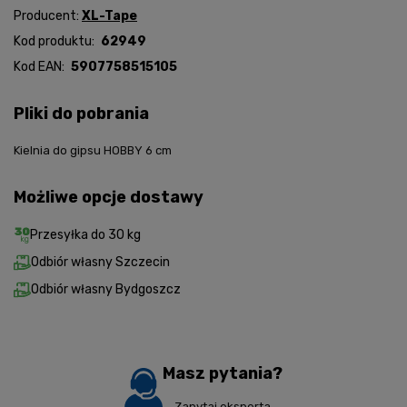
Producent:
XL-Tape
Kod produktu:
62949
Kod EAN:
5907758515105
Pliki do pobrania
Kielnia do gipsu HOBBY 6 cm
Możliwe opcje dostawy
Przesyłka do 30 kg
Odbiór własny Szczecin
Odbiór własny Bydgoszcz
Masz pytania?
Zapytaj eksperta