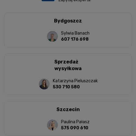
Bydgoszcz
Sylwia Banach
607 176 698
Sprzedaż
wysyłkowa
Katarzyna Pieluszczak
530 710 580
Szczecin
Paulina Pałasz
575 090 610