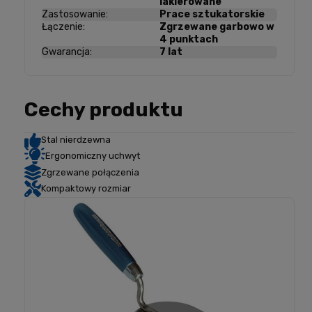
lakierowane
Zastosowanie:
Prace sztukatorskie
Łączenie:
Zgrzewane garbowo w
4 punktach
Gwarancja:
7 lat
Cechy produktu
Stal nierdzewna
Ergonomiczny uchwyt
Zgrzewane połączenia
Kompaktowy rozmiar