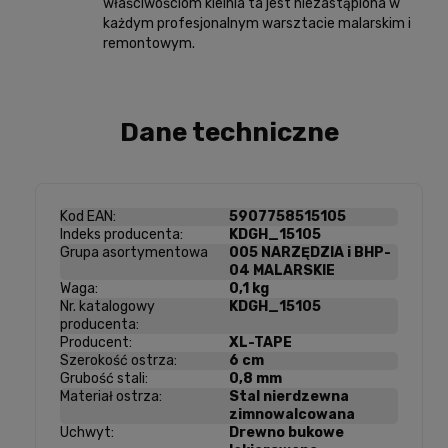
właściwościom kielnia ta jest niezastąpiona w
każdym profesjonalnym warsztacie malarskim i
remontowym.
Dane techniczne
Kod EAN:
5907758515105
Indeks producenta:
KDGH_15105
Grupa asortymentowa
005 NARZĘDZIA i BHP-
04 MALARSKIE
Waga:
0,1 kg
Nr. katalogowy
KDGH_15105
producenta:
Producent:
XL-TAPE
Szerokość ostrza:
6 cm
Grubość stali:
0,8 mm
Materiał ostrza:
Stal nierdzewna
zimnowalcowana
Uchwyt:
Drewno bukowe