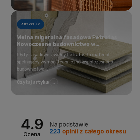
ARTYKUŁY
Wełna mineralna fasadowa Petrafas
Nowoczesne budownictwo w
korzystnej cenie
Płyty fasadowe z wełny Petrafas to materiał
spełniający wymogi techniczne współczesnego
budownictwa....
Czytaj artykuł
→
4.9
Na podstawie
223
opinii
z całego okresu
Ocena