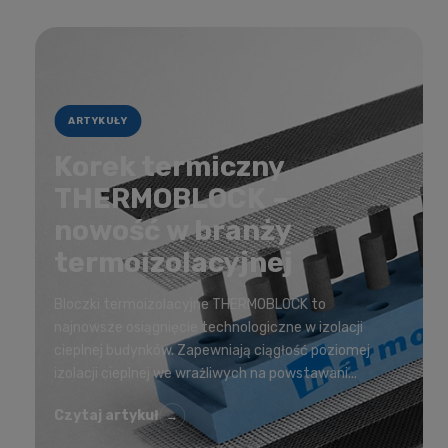
ARTYKUŁY
Korek termiczny
THERMOBLOCK –
nowość w branży
termoizolacyjnej
Bloczki termoizolacyjne THERMOBLOCK to
najnowsze osiągnięcie technologiczne w izolacji
cieplnej budynków. Zapewniają ciągłość poziomej
izolacji cieplnej we wrażliwych na powstawani...
Czytaj artykuł
→