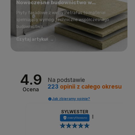
Nowoczesne budownictwo w
korzystnej cenie
Płyty fasadowe z wełny Petrafas to materiał
spełniający wymogi techniczne współczesnego
budownictwa....
Czytaj artykuł
→
4.9
Na podstawie
223
opinii
z całego okresu
Ocena
Jak zbieramy opinie?
SYLWESTER
zweryfikowano