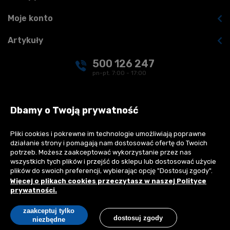
Moje konto
Artykuły
500 126 247
pn-pt. 7:00 - 17:00
kontakt@realbud.pl
Dbamy o Twoją prywatność
Pliki cookies i pokrewne im technologie umożliwiają poprawne
działanie strony i pomagają nam dostosować ofertę do Twoich
Płatności:
potrzeb. Możesz zaakceptować wykorzystanie przez nas
wszystkich tych plików i przejść do sklepu lub dostosować użycie
plików do swoich preferencji, wybierając opcję "Dostosuj zgody".
Więcej o plikach cookies przeczytasz w naszej Polityce
prywatności.
Copyright © 2026 Realbud sp. z o.o. All rights reserved.
zaakceptuj tylko
dostosuj zgody
Wszystkie oferty mają charakter informacyjny i nie stanowią oferty
niezbędne
handlowej w rozumieniu art. 66 §1 Kodeksu Cywilnego.