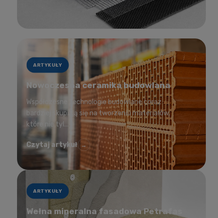
ARTYKUŁY
Nowoczesna ceramika budowlana
Współczesne technologie budowlane coraz
bardziej skupiają się na tworzeniu materiałów,
które nie tyl...
Czytaj artykuł
→
ARTYKUŁY
Wełna mineralna fasadowa Petrafas