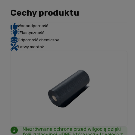
Cechy produktu
Wodoodporność
Elastyczność
Odporność chemiczna
Łatwy montaż
Niezrównana ochrona przed wilgocią dzięki
folii izolacyjnej HDPE, która łączy trwałość z