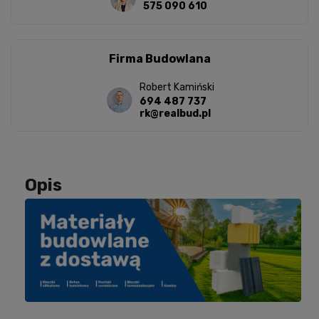
575 090 610
Firma Budowlana
Robert Kamiński
694 487 737
rk@realbud.pl
Opis