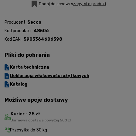
Dodaj do schowka
zapytaj o produkt
Producent:
Secco
Kod produktu:
48506
Kod EAN:
5903364606398
Pliki do pobrania
Karta techniczna
Deklaracja właściwości użytkowych
Katalog
Możliwe opcje dostawy
Kurier - 25 zł
Darmowa dostawa powyżej 500 zł
Przesyłka do 30 kg