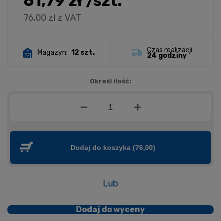
61,79 zł
/szt.
76,00 zł
z VAT
Czas realizacji
Magazyn:
12 szt.
24 godziny
Określ ilość:
Dodaj do koszyka
(76,00)
Lub
Dodaj do wyceny