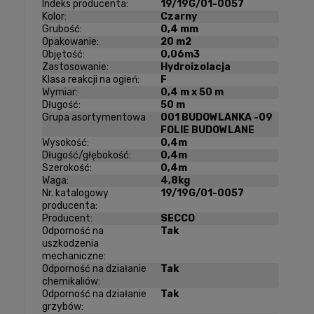
Indeks producenta:
19/19G/01-0057
Kolor:
Czarny
Grubość:
0,4 mm
Opakowanie:
20 m2
Objętość:
0,06m3
Zastosowanie:
Hydroizolacja
Klasa reakcji na ogień:
F
Wymiar:
0,4 m x 50 m
Długość:
50 m
Grupa asortymentowa
001 BUDOWLANKA -09
FOLIE BUDOWLANE
Wysokość:
0,4m
Długość/głębokość:
0,4m
Szerokość:
0,4m
Waga:
4,8kg
Nr. katalogowy
19/19G/01-0057
producenta:
Producent:
SECCO
Odporność na
Tak
uszkodzenia
mechaniczne:
Odporność na działanie
Tak
chemikaliów:
Odporność na działanie
Tak
grzybów: