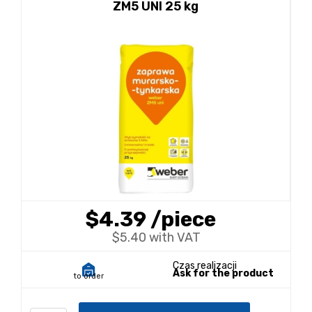
ZM5 UNI 25 kg
$4.39
/piece
$5.40 with VAT
Czas realizacji
Ask for the product
to order