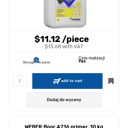
$11.12
/piece
$13.68 with VAT
Czas realizacji
Yes
Storage:
96 piece
add to cart
Dodaj do wyceny
WEBER.floor 4716 primer, 10 kg