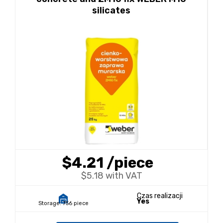
silicates
$4.21
/piece
$5.18 with VAT
Czas realizacji
Yes
Storage:
756 piece