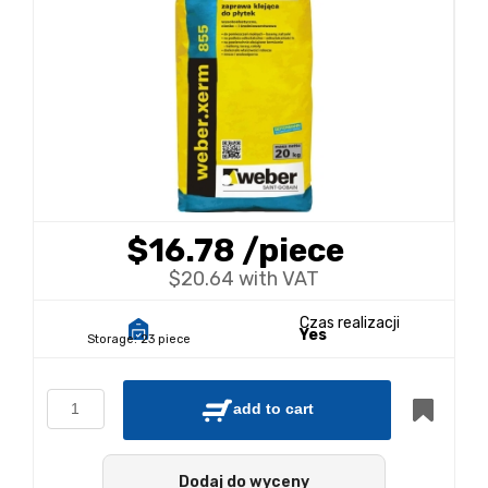
$16.78
/piece
$20.64 with VAT
Czas realizacji
Yes
Storage:
23 piece
add to cart
Dodaj do wyceny