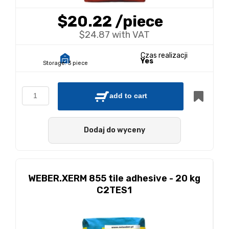
$20.22
/piece
$24.87 with VAT
Czas realizacji
Yes
Storage:
3 piece
add to cart
Dodaj do wyceny
WEBER.XERM 855 tile adhesive - 20 kg
C2TES1