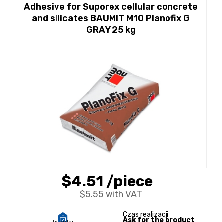
Adhesive for Suporex cellular concrete
and silicates BAUMIT M10 Planofix G
GRAY 25 kg
$4.51
/piece
$5.55 with VAT
Czas realizacji
Ask for the product
to order