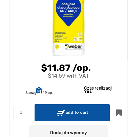
$11.87
/op.
$14.59 with VAT
Czas realizacji
Yes
Storage:
449 op.
add to cart
Dodaj do wyceny