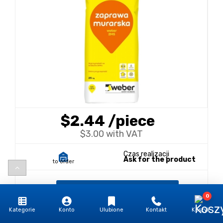
$2.44
/piece
$3.00 with VAT
Czas realizacji
Ask for the product
to order
add to cart
0
Kategorie
Konto
Ulubione
Kontakt
Koszyk