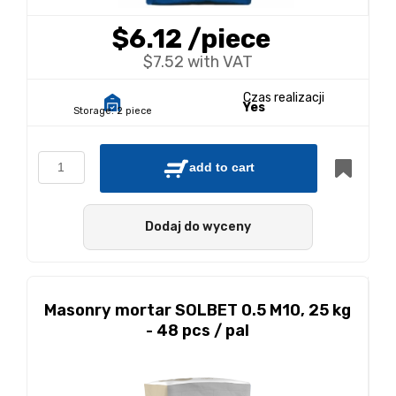
$6.12
/piece
$7.52 with VAT
Czas realizacji
Yes
Storage:
2 piece
add to cart
Dodaj do wyceny
Masonry mortar SOLBET 0.5 M10, 25 kg
- 48 pcs / pal