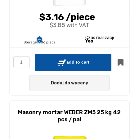
$3.16
/piece
$3.88 with VAT
Czas realizacji
Yes
Storage:
706 piece
add to cart
Dodaj do wyceny
Masonry mortar WEBER ZM5 25 kg 42
pcs / pal