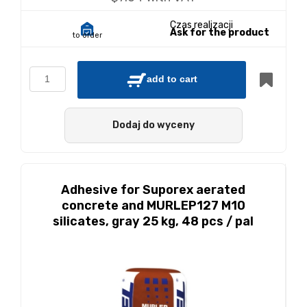
Czas realizacji
Ask for the product
to order
add to cart
Dodaj do wyceny
Adhesive for Suporex aerated
concrete and MURLEP127 M10
silicates, gray 25 kg, 48 pcs / pal