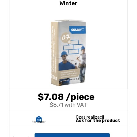
Winter
$7.08
/piece
$8.71 with VAT
Czas realizacji
Ask for the product
to order