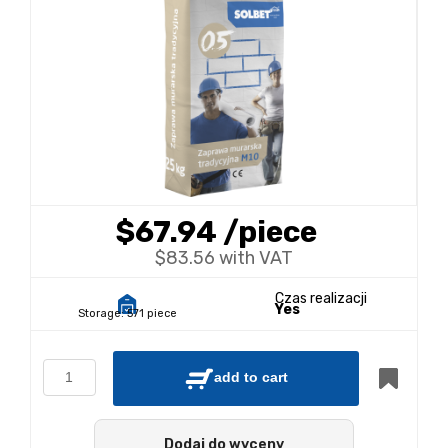
$67.94
/piece
$83.56 with VAT
Czas realizacji
Yes
Storage:
571 piece
add to cart
Dodaj do wyceny