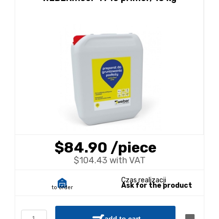
$84.90
/piece
$104.43 with VAT
Czas realizacji
Ask for the product
to order
add to cart