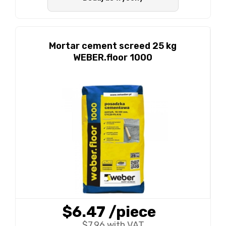
Mortar cement screed 25 kg
WEBER.floor 1000
$6.47
/piece
$7.96 with VAT