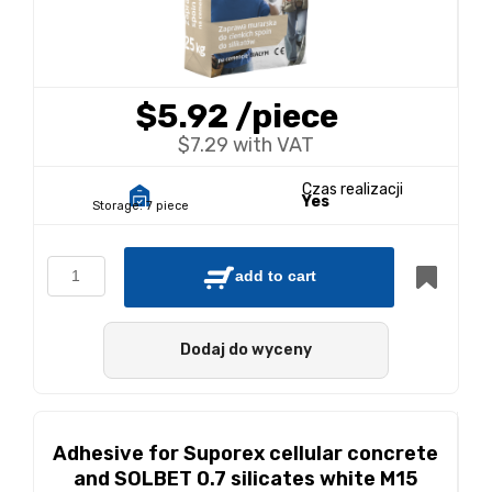
$5.92
/piece
$7.29 with VAT
Czas realizacji
Yes
Storage:
7 piece
add to cart
Dodaj do wyceny
Adhesive for Suporex cellular concrete
and SOLBET 0.7 silicates white M15