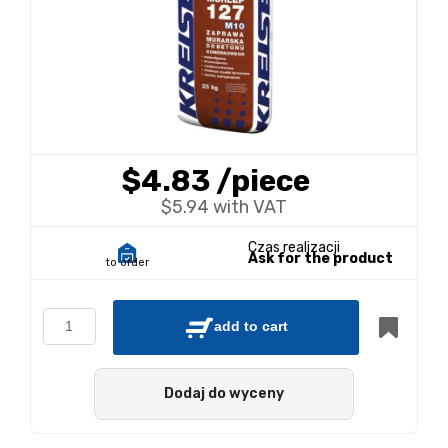
$4.83
/piece
$5.94 with VAT
Czas realizacji
Ask for the product
to order
add to cart
Dodaj do wyceny