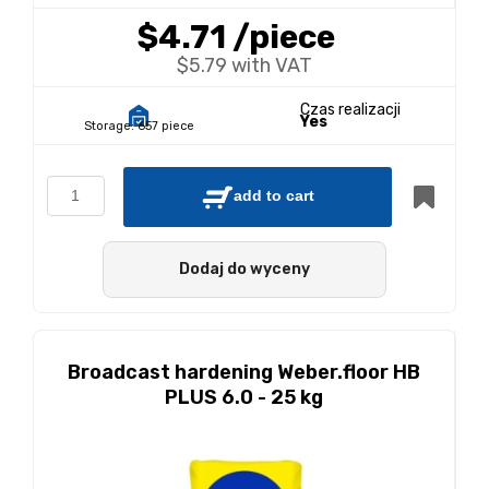
$4.71
/piece
$5.79 with VAT
Czas realizacji
Yes
Storage:
657 piece
add to cart
Dodaj do wyceny
Broadcast hardening Weber.floor HB
PLUS 6.0 - 25 kg