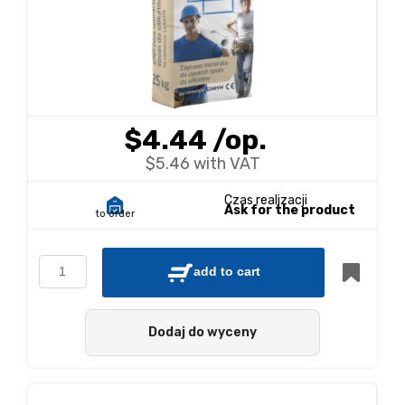
$4.44
/op.
$5.46 with VAT
Czas realizacji
Ask for the product
to order
add to cart
Dodaj do wyceny