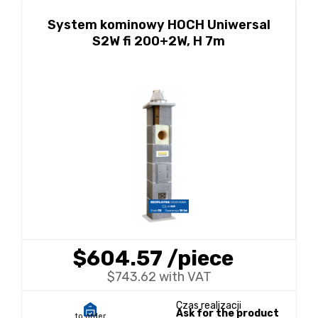
System kominowy HOCH Uniwersal
S2W fi 200+2W, H 7m
$604.57
/piece
$743.62 with VAT
Czas realizacji
Ask for the product
to order