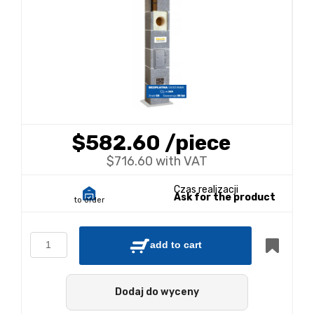
$582.60
/piece
$716.60 with VAT
Czas realizacji
Ask for the product
to order
add to cart
Dodaj do wyceny