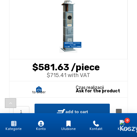
$581.63
/piece
$715.41 with VAT
Czas realizacji
Ask for the product
to order
add to cart
0
Kategorie
Konto
Ulubione
Kontakt
Koszyk
Dodaj do wyceny