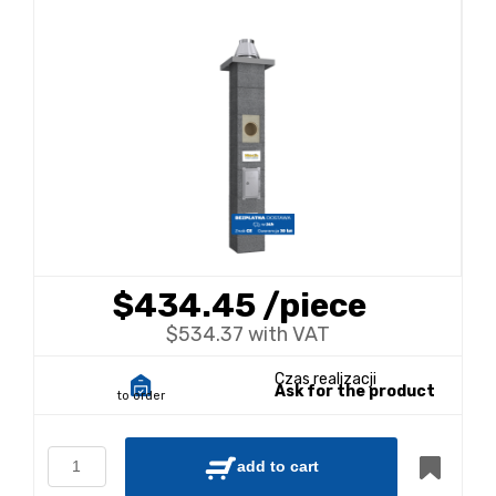
$434.45
/piece
$534.37 with VAT
Czas realizacji
Ask for the product
to order
add to cart