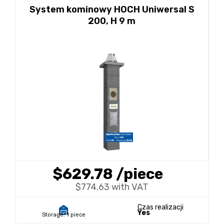
System kominowy HOCH Uniwersal S
200, H 9 m
$629.78
/piece
$774.63 with VAT
Czas realizacji
Yes
Storage:
1 piece