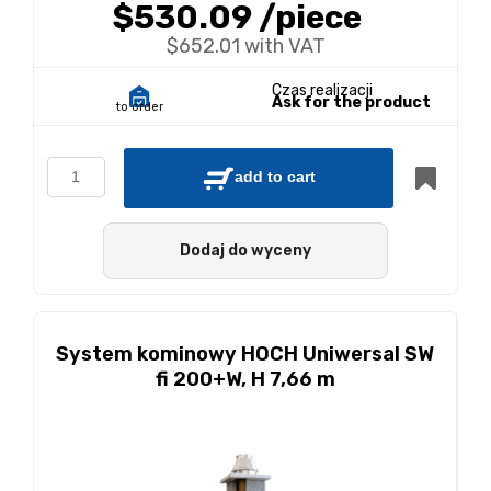
$530.09
/piece
$652.01 with VAT
Czas realizacji
Ask for the product
to order
add to cart
Dodaj do wyceny
System kominowy HOCH Uniwersal SW
fi 200+W, H 7,66 m