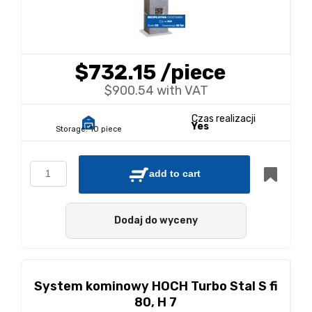
$732.15
/piece
$900.54 with VAT
Czas realizacji
Yes
Storage:
10 piece
add to cart
Dodaj do wyceny
System kominowy HOCH Turbo Stal S fi
80, H 7