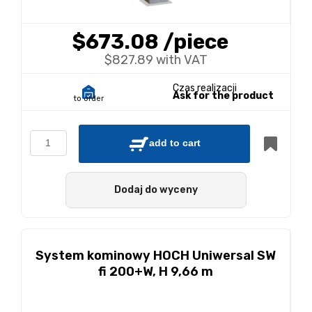
$673.08
/piece
$827.89 with VAT
Czas realizacji
Ask for the product
to order
add to cart
Dodaj do wyceny
System kominowy HOCH Uniwersal SW
fi 200+W, H 9,66 m