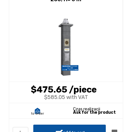
$475.65
/piece
$585.05 with VAT
Czas realizacji
Ask for the product
to order