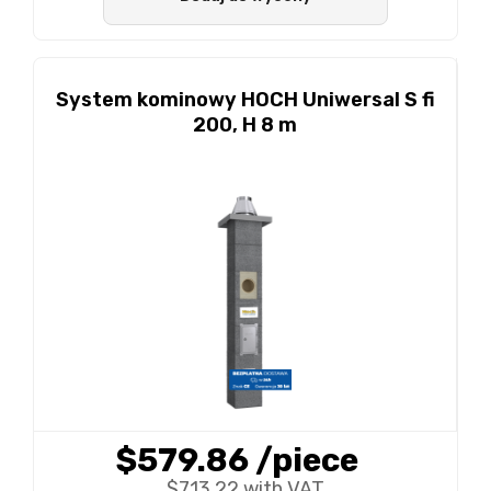
System kominowy HOCH Uniwersal S fi
200, H 8 m
$579.86
/piece
$713.22 with VAT