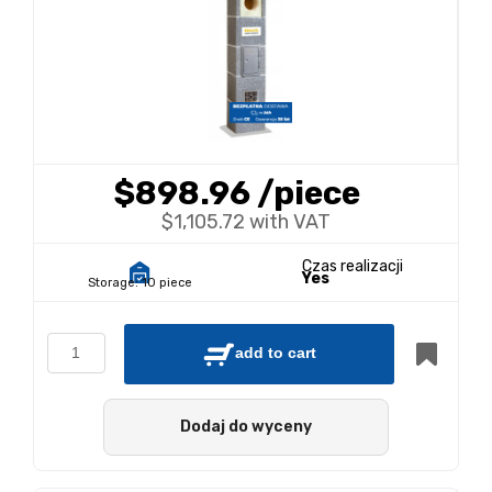
$898.96
/piece
$1,105.72 with VAT
Czas realizacji
Yes
Storage:
10 piece
add to cart
Dodaj do wyceny