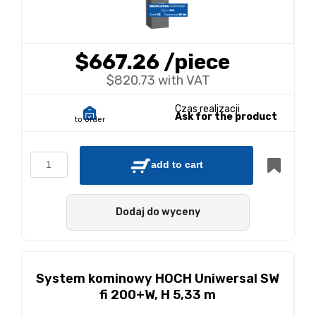
$667.26
/piece
$820.73 with VAT
Czas realizacji
Ask for the product
to order
add to cart
Dodaj do wyceny
System kominowy HOCH Uniwersal SW
fi 200+W, H 5,33 m