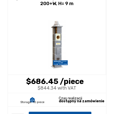
200+W, H= 9 m
$686.45
/piece
$844.34 with VAT
Czas realizacji
dostępny na zamówienie
Storage:
10 piece