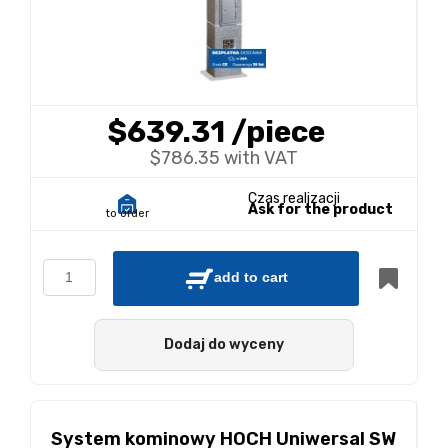
$639.31
/piece
$786.35 with VAT
Czas realizacji
Ask for the product
to order
add to cart
Dodaj do wyceny
System kominowy HOCH Uniwersal SW