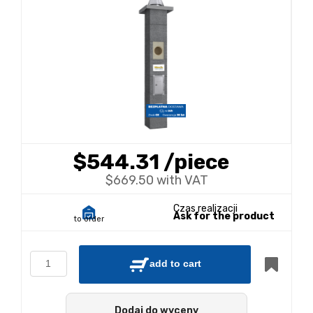
$544.31
/piece
$669.50 with VAT
Czas realizacji
Ask for the product
to order
add to cart
Dodaj do wyceny