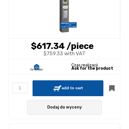
$617.34
/piece
$759.33 with VAT
Czas realizacji
Ask for the product
to order
add to cart
Dodaj do wyceny