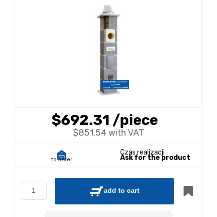
$692.31
/piece
$851.54 with VAT
Czas realizacji
Ask for the product
to order
add to cart