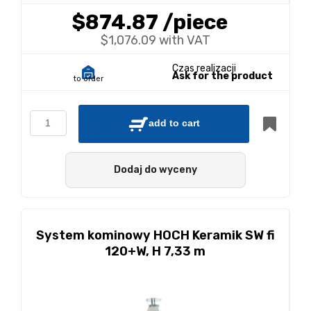
$874.87
/piece
$1,076.09 with VAT
Czas realizacji
Ask for the product
to order
add to cart
Dodaj do wyceny
System kominowy HOCH Keramik SW fi
120+W, H 7,33 m