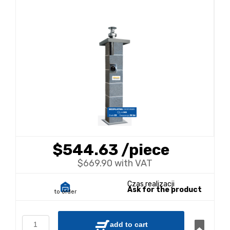
$544.63
/piece
$669.90 with VAT
Czas realizacji
Ask for the product
to order
add to cart