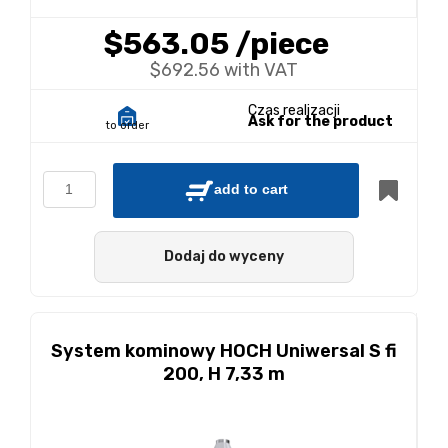
$563.05
/piece
$692.56 with VAT
Czas realizacji
Ask for the product
to order
add to cart
Dodaj do wyceny
System kominowy HOCH Uniwersal S fi
200, H 7,33 m