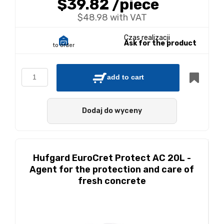
$39.82
/piece
$48.98 with VAT
Czas realizacji
Ask for the product
to order
add to cart
Dodaj do wyceny
Hufgard EuroCret Protect AC 20L -
Agent for the protection and care of
fresh concrete