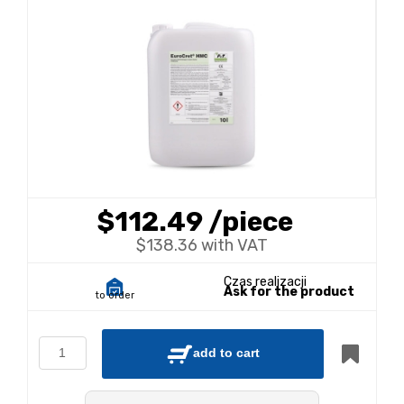
$112.49
/piece
$138.36 with VAT
Czas realizacji
Ask for the product
to order
add to cart