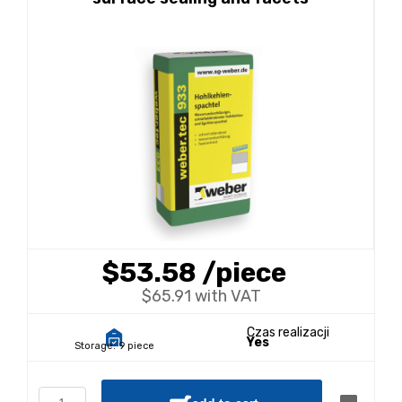
$53.58
/piece
$65.91 with VAT
Czas realizacji
Yes
Storage:
9 piece