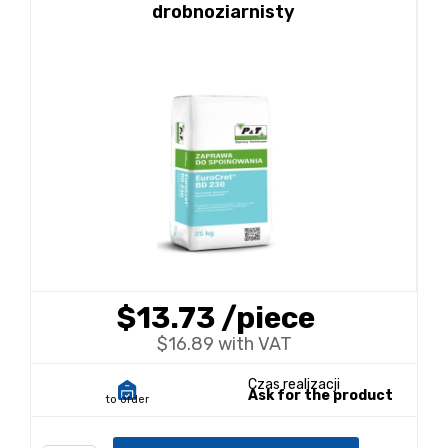
drobnoziarnisty
$13.73
/piece
$16.89 with VAT
Czas realizacji
Ask for the product
to order