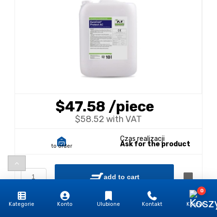
$47.58
/piece
$58.52 with VAT
Czas realizacji
Ask for the product
to order
add to cart
0
Kategorie
Konto
Ulubione
Kontakt
Koszyk
Dodaj do wyceny