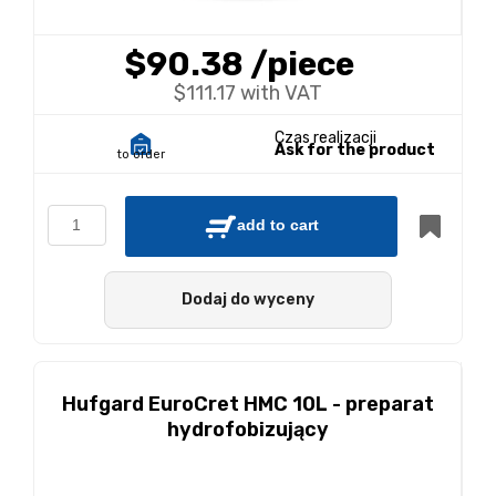
$90.38
/piece
$111.17 with VAT
Czas realizacji
Ask for the product
to order
add to cart
Dodaj do wyceny
Hufgard EuroCret HMC 10L - preparat
hydrofobizujący