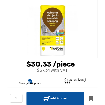
$30.33
/piece
$37.31 with VAT
Czas realizacji
Yes
Storage:
44 piece
add to cart