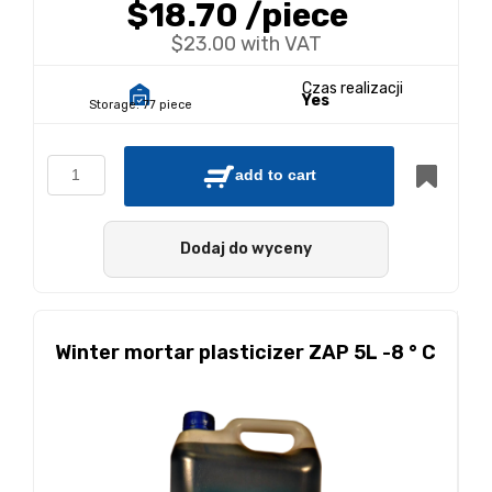
$18.70
/piece
$23.00 with VAT
Czas realizacji
Yes
Storage:
77 piece
add to cart
Dodaj do wyceny
Winter mortar plasticizer ZAP 5L -8 ° C