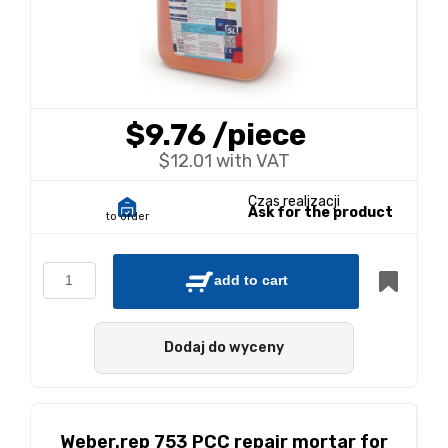
$9.76
/piece
$12.01 with VAT
Czas realizacji
Ask for the product
to order
add to cart
Dodaj do wyceny
Weber.rep 753 PCC repair mortar for