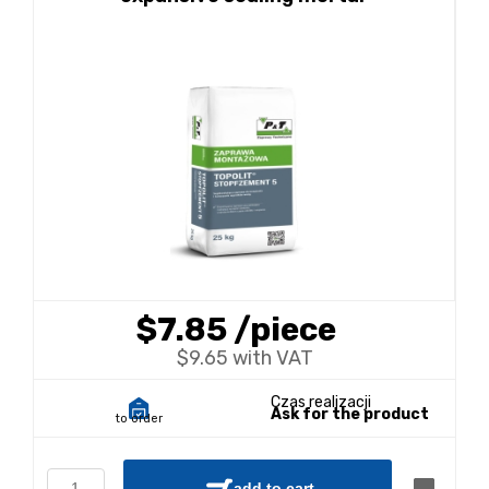
$7.85
/piece
$9.65 with VAT
Czas realizacji
Ask for the product
to order
add to cart