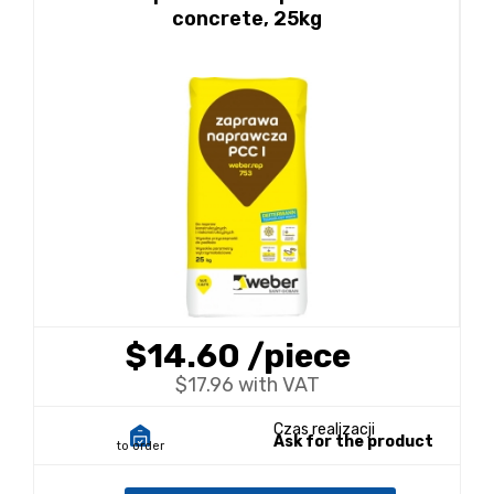
concrete, 25kg
$14.60
/piece
$17.96 with VAT
Czas realizacji
Ask for the product
to order