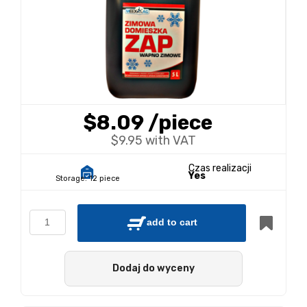
$8.09
/piece
$9.95 with VAT
Czas realizacji
Yes
Storage:
12 piece
add to cart
Dodaj do wyceny