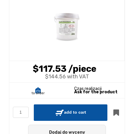
$117.53
/piece
$144.56 with VAT
Czas realizacji
Ask for the product
to order
add to cart
Dodaj do wyceny