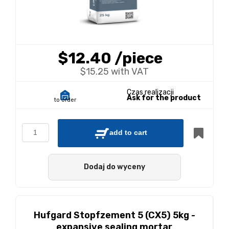
$12.40
/piece
$15.25 with VAT
Czas realizacji
Ask for the product
to order
add to cart
Dodaj do wyceny
Hufgard Stopfzement 5 (CX5) 5kg -
expansive sealing mortar