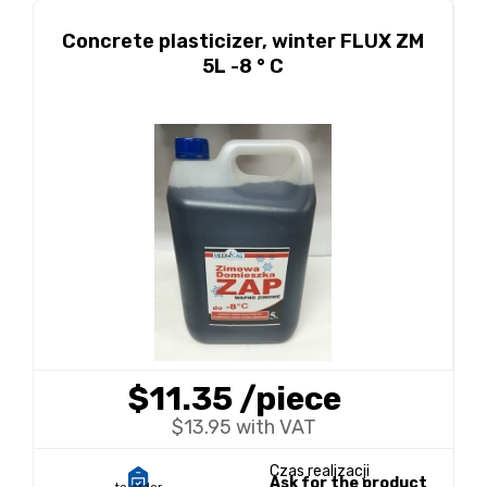
Concrete plasticizer, winter FLUX ZM
5L -8 ° C
$11.35
/piece
$13.95 with VAT
Czas realizacji
Ask for the product