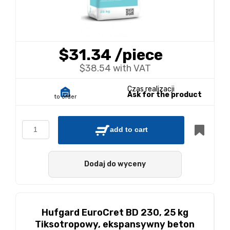
$31.34
/piece
$38.54 with VAT
Czas realizacji
Ask for the product
to order
add to cart
Dodaj do wyceny
Hufgard EuroCret BD 230, 25 kg
Tiksotropowy, ekspansywny beton