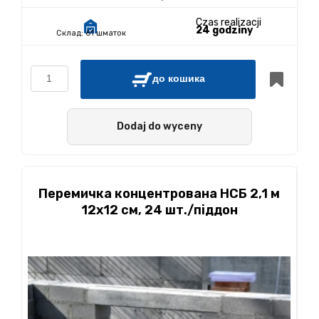
Czas realizacji
24 godziny
Склад:
61 шматок
до кошика
Dodaj do wyceny
Перемичка концентрована НСБ 2,1 м
12х12 см, 24 шт./піддон