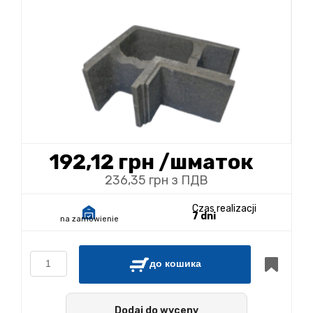
192,12 грн
/шматок
236,35 грн з ПДВ
Czas realizacji
7 dni
na zamówienie
до кошика
Dodaj do wyceny