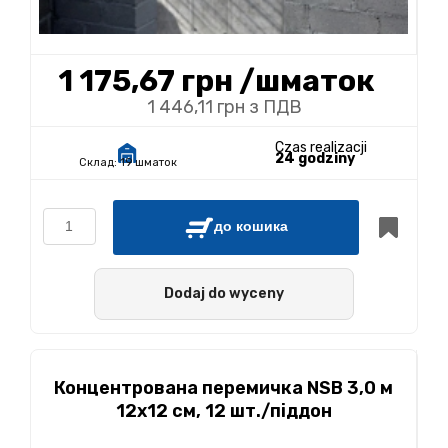
1 175,67 грн
/шматок
1 446,11 грн з ПДВ
Czas realizacji
24 godziny
Склад:
19 шматок
до кошика
Dodaj do wyceny
Концентрована перемичка NSB 3,0 м
12х12 см, 12 шт./піддон