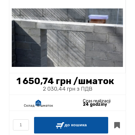
1 650,74 грн
/шматок
2 030,44 грн з ПДВ
Czas realizacji
24 godziny
Склад:
15 шматок
до кошика