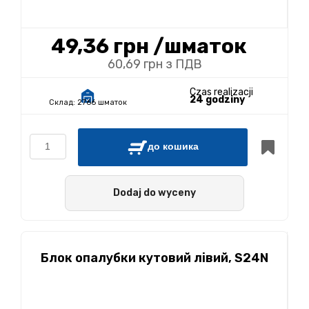
49,36 грн
/шматок
60,69 грн з ПДВ
Czas realizacji
24 godziny
Склад:
2766 шматок
до кошика
Dodaj do wyceny
Блок опалубки кутовий лівий, S24N