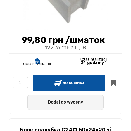
99,80 грн
/шматок
122,76 грн з ПДВ
Czas realizacji
24 godziny
Склад:
19 шматок
до кошика
Dodaj do wyceny
Блок опалубка С24Ф 50х24х20 зі