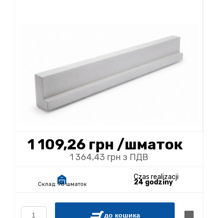
1 109,26 грн
/шматок
1 364,43 грн з ПДВ
Czas realizacji
24 godziny
Склад:
70 шматок
до кошика