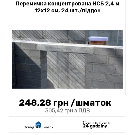
Перемичка концентрована НСБ 2,4 м
12х12 см, 24 шт./піддон
248,28 грн
/шматок
305,42 грн з ПДВ
Czas realizacji
24 godziny
Склад:
43 шматок