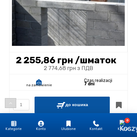
2 255,86 грн
/шматок
2 774,68 грн з ПДВ
Czas realizacji
7 dni
na zamówienie
до кошика
0
Dodaj do wyceny
Kategorie
Konto
Ulubione
Kontakt
Koszyk