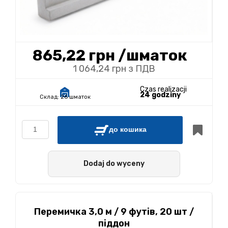
865,22 грн
/шматок
1 064,24 грн з ПДВ
Czas realizacji
24 godziny
Склад:
26 шматок
до кошика
Dodaj do wyceny
Перемичка 3,0 м / 9 футів, 20 шт /
піддон