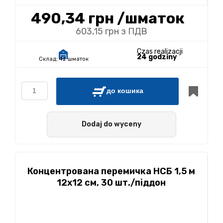
490,34 грн
/шматок
603,15 грн з ПДВ
Czas realizacji
24 godziny
Склад:
42 шматок
до кошика
Dodaj do wyceny
Концентрована перемичка НСБ 1,5 м
12х12 см, 30 шт./піддон