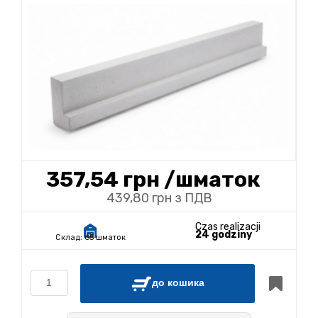
357,54 грн
/шматок
439,80 грн з ПДВ
Czas realizacji
24 godziny
Склад:
65 шматок
до кошика