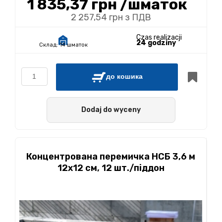
1 835,37 грн
/шматок
2 257,54 грн з ПДВ
Czas realizacji
24 godziny
Склад:
14 шматок
до кошика
Dodaj do wyceny
Концентрована перемичка НСБ 3,6 м
12х12 см, 12 шт./піддон