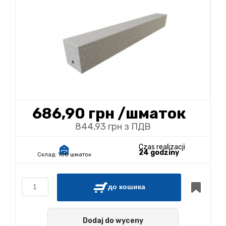
686,90 грн
/шматок
844,93 грн з ПДВ
Czas realizacji
24 godziny
Склад:
108 шматок
до кошика
Dodaj do wyceny