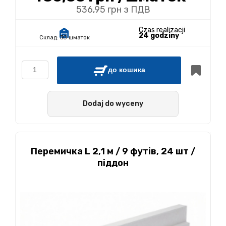
536,95 грн з ПДВ
Czas realizacji
24 godziny
Склад:
30 шматок
до кошика
Dodaj do wyceny
Перемичка L 2,1 м / 9 футів, 24 шт /
піддон