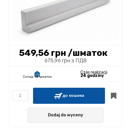
549,56 грн
/шматок
675,96 грн з ПДВ
Czas realizacji
24 godziny
Склад:
52 шматок
до кошика
Dodaj do wyceny