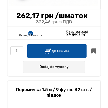
262,17 грн
/шматок
322,46 грн з ПДВ
Czas realizacji
24 godziny
Склад:
21 шматок
до кошика
Dodaj do wyceny
Перемичка 1,5 м / 9 футів, 32 шт. /
піддон