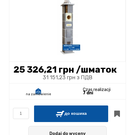
25 326,21 грн
/шматок
31 151,23 грн з ПДВ
Czas realizacji
7 dni
na zamówienie
до кошика
Dodaj do wyceny