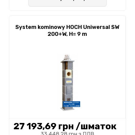
System kominowy HOCH Uniwersal SW
200+W, H= 9 m
27 193,69 грн
/шматок
33 448,28 грн з ПДВ