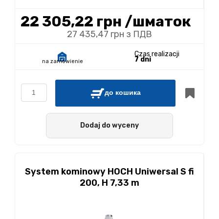
22 305,22 грн
/шматок
27 435,47 грн з ПДВ
Czas realizacji
7 dni
na zamówienie
до кошика
Dodaj do wyceny
System kominowy HOCH Uniwersal S fi
200, H 7,33 m