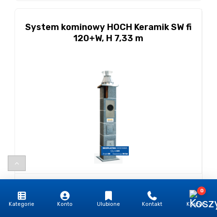
System kominowy HOCH Keramik SW fi
120+W, H 7,33 m
23 041,28 грн
/шматок
0
28 340,79 грн з ПДВ
Kategorie
Konto
Ulubione
Kontakt
Koszyk