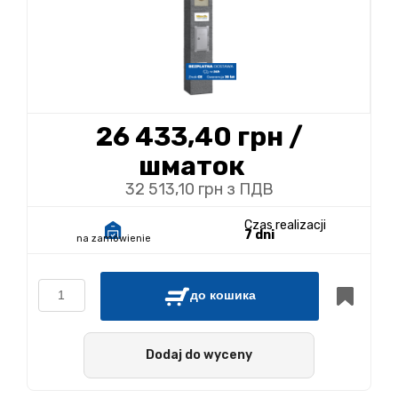
26 433,40 грн
/
шматок
32 513,10 грн з ПДВ
Czas realizacji
7 dni
na zamówienie
до кошика
Dodaj do wyceny