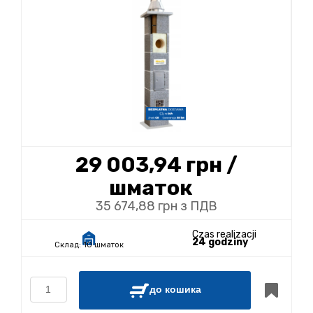
29 003,94 грн
/
шматок
35 674,88 грн з ПДВ
Czas realizacji
24 godziny
Склад:
10 шматок
до кошика