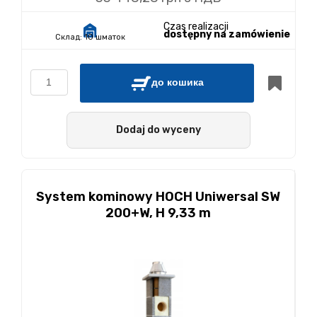
Czas realizacji
dostępny na zamówienie
Склад:
10 шматок
до кошика
Dodaj do wyceny
System kominowy HOCH Uniwersal SW
200+W, H 9,33 m