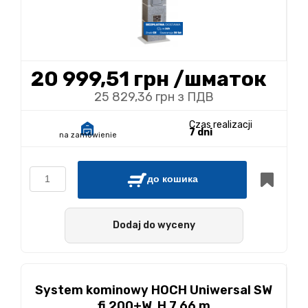
20 999,51 грн
/шматок
25 829,36 грн з ПДВ
Czas realizacji
7 dni
na zamówienie
до кошика
Dodaj do wyceny
System kominowy HOCH Uniwersal SW
fi 200+W, H 7,66 m