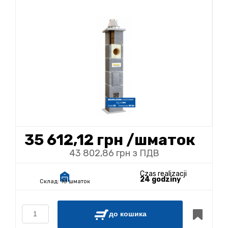
35 612,12 грн
/шматок
43 802,86 грн з ПДВ
Czas realizacji
24 godziny
Склад:
10 шматок
до кошика