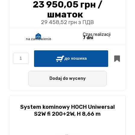
23 950,05 грн
/
шматок
29 458,52 грн з ПДВ
Czas realizacji
7 dni
na zamówienie
до кошика
Dodaj do wyceny
System kominowy HOCH Uniwersal
S2W fi 200+2W, H 8,66 m