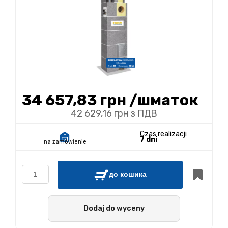
34 657,83 грн
/шматок
42 629,16 грн з ПДВ
Czas realizacji
7 dni
na zamówienie
до кошика
Dodaj do wyceny