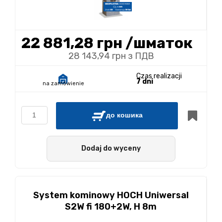
22 881,28 грн
/шматок
28 143,94 грн з ПДВ
Czas realizacji
7 dni
na zamówienie
до кошика
Dodaj do wyceny
System kominowy HOCH Uniwersal
S2W fi 180+2W, H 8m