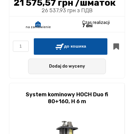
21 575,57 грн
/шматок
26 537,93 грн з ПДВ
Czas realizacji
7 dni
na zamówienie
до кошика
Dodaj do wyceny
System kominowy HOCH Duo fi
80+160, H 6 m