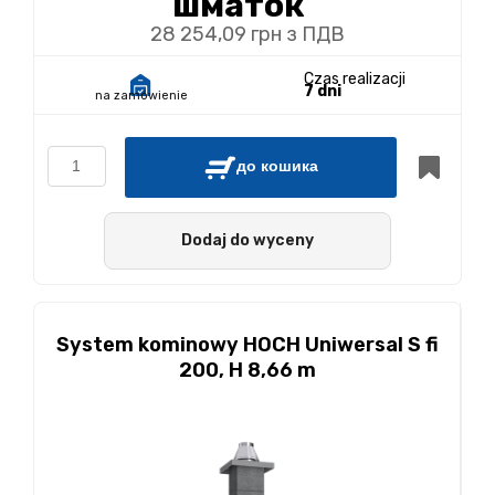
шматок
28 254,09 грн з ПДВ
Czas realizacji
7 dni
na zamówienie
до кошика
Dodaj do wyceny
System kominowy HOCH Uniwersal S fi
200, H 8,66 m