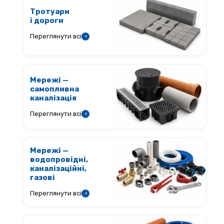
Тротуари
і дороги
Переглянути всі
›
Мережі —
самопливна
каналізація
Переглянути всі
›
Мережі —
водопровідні,
каналізаційні,
газові
Переглянути всі
›