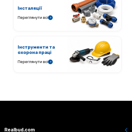
Інсталяції
Переглянути всі
›
Інструменти та
охорона праці
Переглянути всі
›
Realbud.com