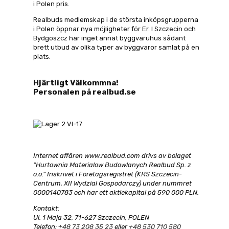
i Polen pris.
Realbuds medlemskap i de största inköpsgrupperna
i Polen öppnar nya möjligheter för Er. I Szczecin och
Bydgoszcz har inget annat byggvaruhus sådant
brett utbud av olika typer av byggvaror samlat på en
plats.
Hjärtligt Välkommna!
Personalen på realbud.se
Internet affären www.realbud.com drivs av bolaget
”Hurtownia Materialow Budowlanych Realbud Sp. z
o.o.” Inskrivet i Företagsregistret (KRS Szczecin-
Centrum, XII Wydzial Gospodarczy) under nummret
0000140783 och har ett aktiekapital på 590 000 PLN.
Kontakt:
Ul. 1 Maja 32, 71-627 Szczecin, POLEN
Telefon:
+48 73 208 35 23
eller
+48 530 710 580