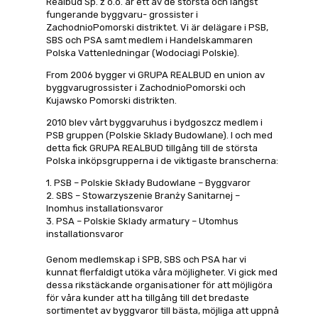
Realbud Sp. z o.o. är ett av de största och längst
fungerande byggvaru- grossister i
ZachodnioPomorski distriktet. Vi är delägare i PSB,
SBS och PSA samt medlem i Handelskammaren
Polska Vattenledningar (Wodociagi Polskie).
From 2006 bygger vi GRUPA REALBUD en union av
byggvarugrossister i ZachodnioPomorski och
Kujawsko Pomorski distrikten.
2010 blev vårt byggvaruhus i bydgoszcz medlem i
PSB gruppen (Polskie Sklady Budowlane). I och med
detta fick GRUPA REALBUD tillgång till de största
Polska inköpsgrupperna i de viktigaste branscherna:
1. PSB – Polskie Składy Budowlane – Byggvaror
2. SBS – Stowarzyszenie Branży Sanitarnej –
Inomhus installationsvaror
3. PSA – Polskie Sklady armatury – Utomhus
installationsvaror
Genom medlemskap i SPB, SBS och PSA har vi
kunnat flerfaldigt utöka våra möjligheter. Vi gick med
dessa rikstäckande organisationer för att möjligöra
för våra kunder att ha tillgång till det bredaste
sortimentet av byggvaror till bästa, möjliga att uppnå