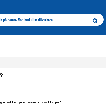
?
dig med köpprocessen i vårt lager!