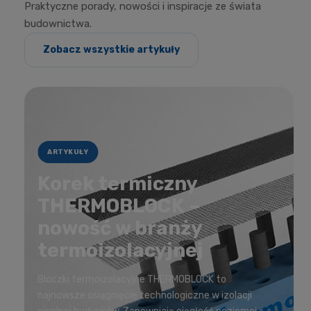
Praktyczne porady, nowości i inspiracje ze świata
budownictwa.
Zobacz wszystkie artykuły
ARTYKUŁY
Korek termiczny
THERMOBLOCK –
nowość w branży
termoizolacyjnej
Bloczki termoizolacyjne THERMOBLOCK to
najnowsze osiągnięcie technologiczne w izolacji