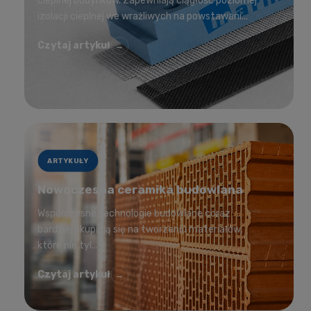
cieplnej budynków. Zapewniają ciągłość poziomej
izolacji cieplnej we wrażliwych na powstawani...
Czytaj artykuł
→
ARTYKUŁY
Nowoczesna ceramika budowlana
Współczesne technologie budowlane coraz
bardziej skupiają się na tworzeniu materiałów,
które nie tyl...
Czytaj artykuł
→