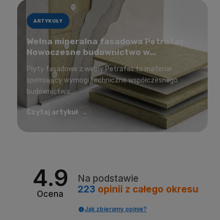
ARTYKUŁY
Wełna mineralna fasadowa Petrafas
Nowoczesne budownictwo w
korzystnej cenie
Płyty fasadowe z wełny Petrafas to materiał
spełniający wymogi techniczne współczesnego
budownictwa....
Czytaj artykuł
→
4.9
Na podstawie
223
opinii
z całego okresu
Ocena
Jak zbieramy opinie?