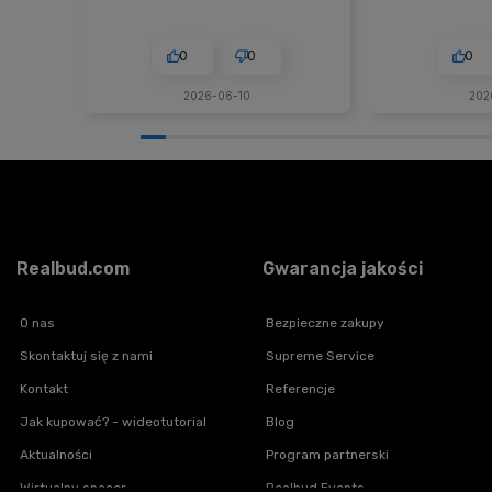
0
0
0
2026-06-10
202
Realbud.com
Gwarancja jakości
O nas
Bezpieczne zakupy
Skontaktuj się z nami
Supreme Service
Kontakt
Referencje
Jak kupować? - wideotutorial
Blog
Aktualności
Program partnerski
Wirtualny spacer
Realbud Events