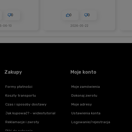
0
0
0
6-06-10
2026-05-22
Zakupy
Moje konto
Formy płatności
Moje zamówienia
Koszty transportu
Dokonaj zwrotu
Czas i sposoby dostawy
Moje adresy
Jak kupować? - wideotutorial
Ustawienia konta
Reklamacje i zwroty
Logowanie/rejestracja
Pliki do pobrania