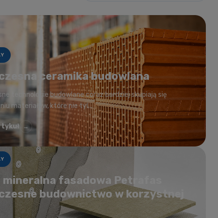
ŁY
zesna ceramika budowlana
ne technologie budowlane coraz bardziej skupiają się
iu materiałów, które nie tyl...
rtykuł
→
ŁY
 mineralna fasadowa Petrafas
zesne budownictwo w korzystnej