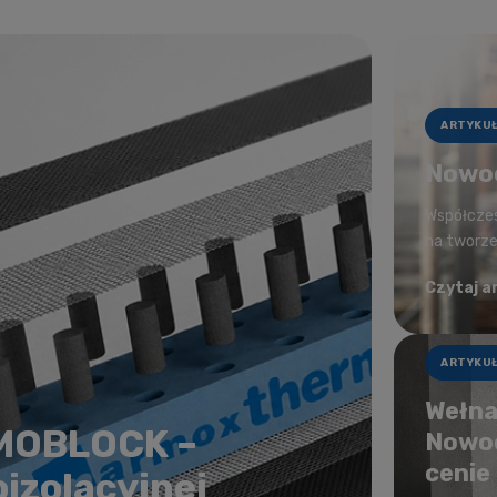
ARTYKU
Nowoc
Współczes
na tworzen
Czytaj a
ARTYKU
Wełna
RMOBLOCK –
Nowoc
cenie
izolacyjnej