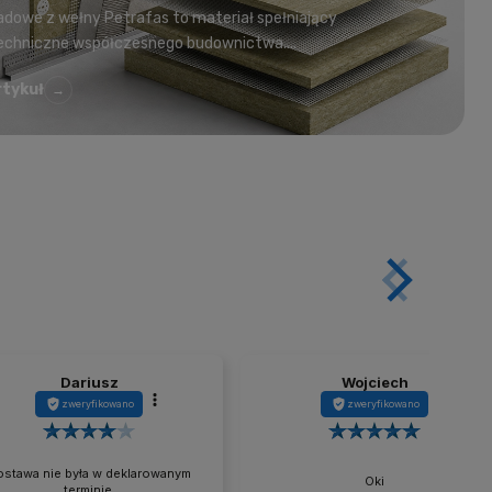
adowe z wełny Petrafas to materiał spełniający
chniczne współczesnego budownictwa....
rtykuł
→
Dariusz
Wojciech
zweryfikowano
zweryfikowano
stawa nie była w deklarowanym
Oki
terminie.