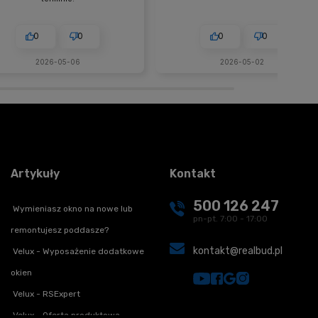
0
0
0
0
2026-05-06
2026-05-02
Artykuły
Kontakt
500 126 247
Wymieniasz okno na nowe lub
pn-pt. 7:00 - 17:00
remontujesz poddasze?
kontakt@realbud.pl
Velux - Wyposażenie dodatkowe
okien
Velux - RSExpert
Velux - Oferta produktowa