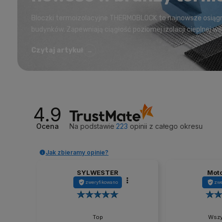
Bloczki termoizolacyjne THERMOBLOCK to najnowsze osiągnię
budynków. Zapewniają ciągłość poziomej izolacji cieplnej w
Czytaj artykuł
→
4.9
Ocena
Na podstawie
223
opinii
z całego okresu
Jak zbieramy opinie?
SYLWESTER
Moto
zweryfikowano
zwe
Top
Wszy