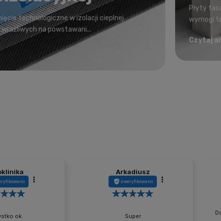
Płyty fas
cie technologiczne w izolacji cieplnej
wymogi te
e wrażliwych na powstawani...
Czytaj a
klinika
Arkadiusz
ryfikowano
zweryfikowano
Do
stko ok.
Super