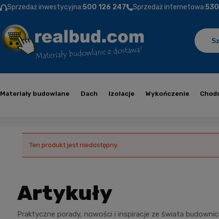
Sprzedaż inwestycyjna:
500 126 247
Sprzedaż internetowa:
530
Materiały budowlane
Dach
Izolacje
Wykończenie
Chodn
Ten produkt jest niedostępny.
Artykuły
Praktyczne porady, nowości i inspiracje ze świata budowni