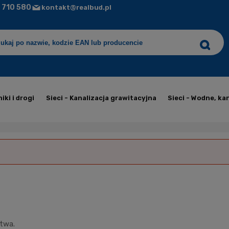
 710 580
kontakt@realbud.pl
iki i drogi
Sieci - Kanalizacja grawitacyjna
Sieci - Wodne, ka
ctwa.