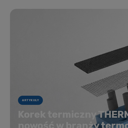
ARTYKUŁY
Korek termiczny THE
nowość w branży termo