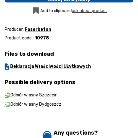
Add to clipboard
ask about product
Producer:
Faserbeton
Product code:
10978
Files to download
Deklaracja Właściwości Użytkowych
Possible delivery options
Odbiór własny Szczecin
Odbiór własny Bydgoszcz
Any questions?