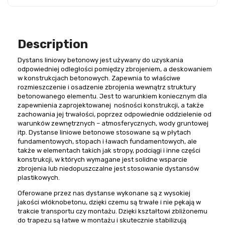
Description
Dystans liniowy betonowy jest używany do uzyskania
odpowiedniej odległości pomiędzy zbrojeniem, a deskowaniem
w konstrukcjach betonowych. Zapewnia to właściwe
rozmieszczenie i osadzenie zbrojenia wewnątrz struktury
betonowanego elementu. Jest to warunkiem koniecznym dla
zapewnienia zaprojektowanej nośności konstrukcji, a także
zachowania jej trwałości, poprzez odpowiednie oddzielenie od
warunków zewnętrznych – atmosferycznych, wody gruntowej
itp. Dystanse liniowe betonowe stosowane są w płytach
fundamentowych, stopach i ławach fundamentowych, ale
także w elementach takich jak stropy, podciągi i inne części
konstrukcji, w których wymagane jest solidne wsparcie
zbrojenia lub niedopuszczalne jest stosowanie dystansów
plastikowych.
Oferowane przez nas dystanse wykonane są z wysokiej
jakości włóknobetonu, dzięki czemu są trwałe i nie pękają w
trakcie transportu czy montażu. Dzięki kształtowi zbliżonemu
do trapezu są łatwe w montażu i skutecznie stabilizują