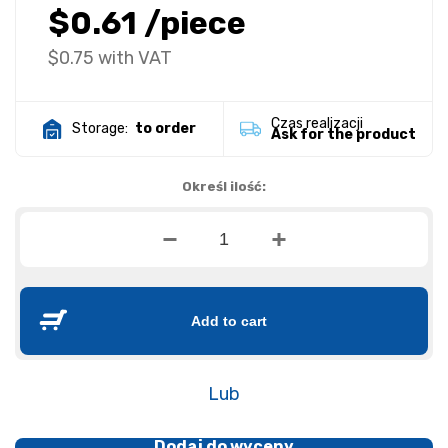
$0.61
/piece
$0.75
with VAT
Czas realizacji
Storage:
to order
Ask for the product
Określ ilość:
Add to cart
Lub
Dodaj do wyceny